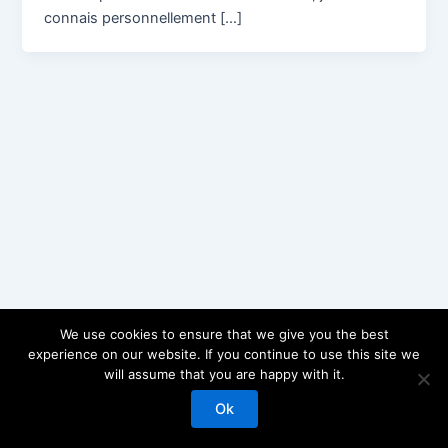
connais personnellement […]
We use cookies to ensure that we give you the best
experience on our website. If you continue to use this site we
will assume that you are happy with it.
Copyright © 2026 J.Chuzeville | Propulsé par
Thème WordPress
Astra
Ok