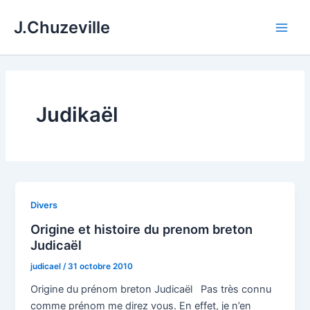
Aller
J.Chuzeville
au
Main
contenu
Men
Judikaël
Divers
Origine et histoire du prenom breton
Judicaël
judicael
/
31 octobre 2010
Origine du prénom breton Judicaël Pas très connu
comme prénom me direz vous. En effet, je n’en