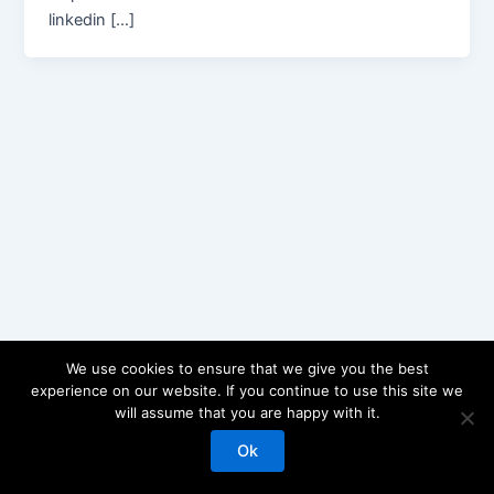
linkedin […]
We use cookies to ensure that we give you the best
experience on our website. If you continue to use this site we
will assume that you are happy with it.
Copyright © 2026 J.Chuzeville | Propulsé par
Thème WordPress
Astra
Ok